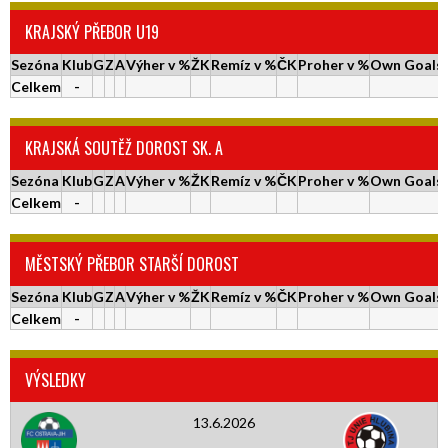
KRAJSKÝ PŘEBOR U19
Sezóna
Klub
G
Z
A
Výher v %
ŽK
Remíz v %
ČK
Proher v %
Own Goals
Celkem
-
KRAJSKÁ SOUTĚŽ DOROST SK. A
Sezóna
Klub
G
Z
A
Výher v %
ŽK
Remíz v %
ČK
Proher v %
Own Goals
Celkem
-
MĚSTSKÝ PŘEBOR STARŠÍ DOROST
Sezóna
Klub
G
Z
A
Výher v %
ŽK
Remíz v %
ČK
Proher v %
Own Goals
Celkem
-
VÝSLEDKY
13.6.2026