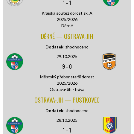
1
-
1
Krajská soutěž dorost sk. A
2025/2026
Děrné
DĚRNÉ — OSTRAVA-JIH
Dodatek:
zhodnoceno
29.10.2025
9
-
0
Městský přebor starší dorost
2025/2026
Ostrava-Jih - tráva
OSTRAVA-JIH — PUSTKOVEC
Dodatek:
zhodnoceno
28.10.2025
1
-
1