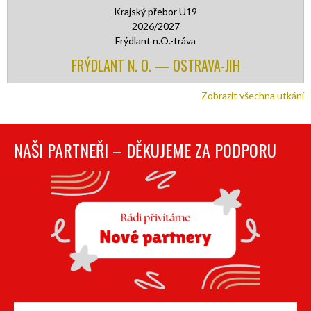
Krajský přebor U19
2026/2027
Frýdlant n.O.-tráva
FRÝDLANT N. O. — OSTRAVA-JIH
Zobrazit všechna utkání
NAŠI PARTNEŘI – DĚKUJEME ZA PODPORU