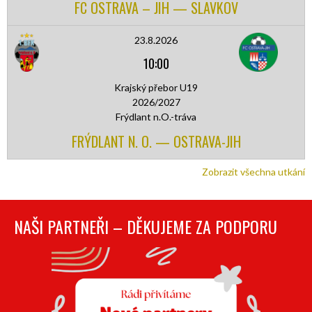
FC OSTRAVA – JIH — SLAVKOV
23.8.2026
10:00
Krajský přebor U19
2026/2027
Frýdlant n.O.-tráva
FRÝDLANT N. O. — OSTRAVA-JIH
Zobrazit všechna utkání
NAŠI PARTNEŘI – DĚKUJEME ZA PODPORU