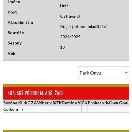
Jméno
Hráč
Post
Ostrava-Jih
Aktuální tým
Krajský přebor mladší žáci
Soutěže
2024/2025
Sezóny
13
Věk
KRAJSKÝ PŘEBOR MLADŠÍ ŽÁCI
Sezóna
Klub
G
Z
A
Výher v %
ŽK
Remíz v %
ČK
Proher v %
Own Goals
Celkem
-