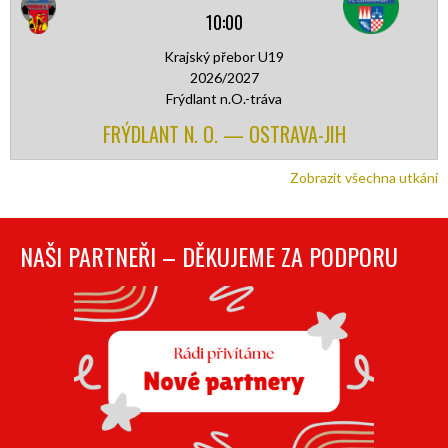
10:00
Krajský přebor U19
2026/2027
Frýdlant n.O.-tráva
FRÝDLANT N. O. — OSTRAVA-JIH
Zobrazit všechna utkání
NAŠI PARTNEŘI – DĚKUJEME ZA PODPORU