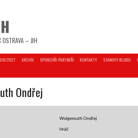
IH
 OSTRAVA – JIH
026/2027
ARCHIV
SPONZOŘI-PARTNEŘI
KONTAKTY
STANOVY KLUBU
uth Ondřej
Wolgemuth Ondřej
Hráč