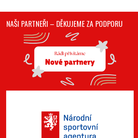
NAŠI PARTNEŘI – DĚKUJEME ZA PODPORU