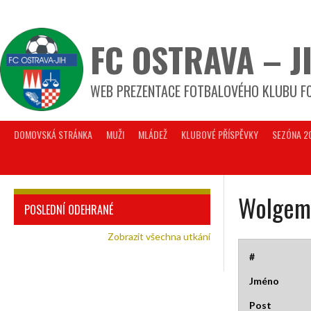
FC OSTRAVA – J
WEB PREZENTACE FOTBALOVÉHO KLUBU FC
DOMOVSKÁ STRÁNKA
MUŽI
MLÁDEŽ
KLUBOVÉ PŘÍSPĚVKY
SEZÓNA 2
Wolgem
POSLEDNÍ ODEHRANÉ
Zobrazit všechna utkání
#
Jméno
Post