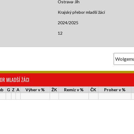
Ostrava-Jih
Krajský přebor mladší žáci
2024/2025
12
OR MLADŠÍ ŽÁCI
ub
G
Z
A
Výher v %
ŽK
Remíz v %
ČK
Proher v %