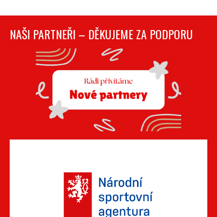
NAŠI PARTNEŘI – DĚKUJEME ZA PODPORU