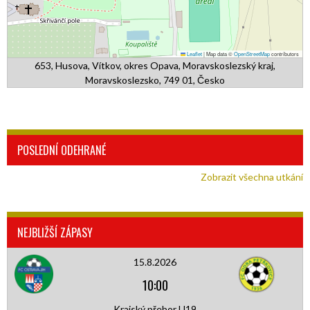
Leaflet
|
Map data ©
OpenStreetMap
contributors
653, Husova, Vítkov, okres Opava, Moravskoslezský kraj,
Moravskoslezsko, 749 01, Česko
POSLEDNÍ ODEHRANÉ
Zobrazit všechna utkání
NEJBLIŽŠÍ ZÁPASY
15.8.2026
10:00
Krajský přebor U19