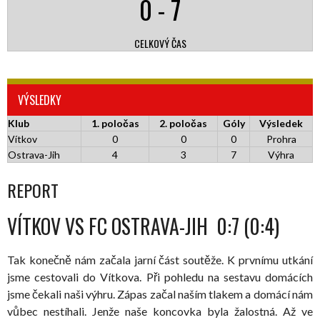
0
-
7
CELKOVÝ ČAS
VÝSLEDKY
Klub
1. poločas
2. poločas
Góly
Výsledek
Vítkov
0
0
0
Prohra
Ostrava-Jih
4
3
7
Výhra
REPORT
VÍTKOV VS FC OSTRAVA-JIH 0:7 (0:4)
Tak konečně nám začala jarní část soutěže. K prvnímu utkání
jsme cestovali do Vítkova. Při pohledu na sestavu domácích
jsme čekali naši výhru. Zápas začal naším tlakem a domácí nám
vůbec nestíhali. Jenže naše koncovka byla žalostná. Až ve