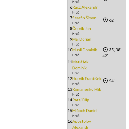
Hráč
6
Rácz Alexandr
Hráč
7
Serafin Šimon
62'
Hráč
8
Černík Jan
Hráč
9
Maj Dorian
Hráč
10
Musil Dominik
35', 38',
Hráč
42'
11
Matiášek
Dominik
Hráč
12
Hurník František
54'
Hráč
13
Romanenko Hlib
Hráč
14
Rataj Filip
Hráč
15
Mlčoch Daniel
Hráč
16
Apostolov
Alexandr