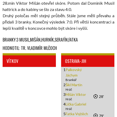
28.min Viktor Mišán otevřel skóre. Potom dal Dominik Musil
hattrick a do kabiny se šlo za stavu 4:0.
Druhý poločas měl stejný průběh. Stále jsme měli převahu a
přidali 3 branky. Konečný výsledek 7:0. Při větší koncentraci a
lepší kvalitě v koncovce mohlo být skóre i vyšší.
BRANKY:3 MUSIL,MIŠÁN,HURNÍK,SERAFÍN,FATKA
HODNOTIL: TR. VLADIMÍR MLČOCH
VÍTKOV
OSTRAVA-JIH
1
Palkovský
Jáchym
Brankář
2
Šikl Martin
Hráč
3
Mišán Viktor
28'
Hráč
4
Lička Gabriel
Hráč
5
Fatka Vojtěch
79'