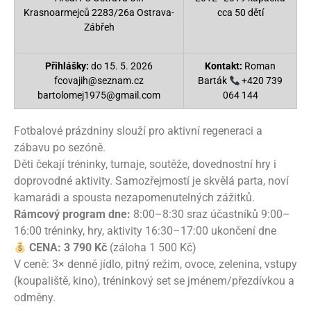
Krasnoarmejců 2283/26a Ostrava-
cca 50 dětí
Zábřeh
Přihlášky:
do 15. 5. 2026
Kontakt:
Roman
fcovajih@seznam.cz
Barták
+420 739
bartolomej1975@gmail.com
064 144
Fotbalové prázdniny slouží pro aktivní regeneraci a
zábavu po sezóně.
Děti čekají tréninky, turnaje, soutěže, dovednostní hry i
doprovodné aktivity. Samozřejmostí je skvělá parta, noví
kamarádi a spousta nezapomenutelných zážitků.
Rámcový program dne:
8:00–8:30 sraz účastníků 9:00–
16:00 tréninky, hry, aktivity 16:30–17:00 ukončení dne
CENA: 3 790 Kč
(záloha 1 500 Kč)
V ceně: 3× denně jídlo, pitný režim, ovoce, zelenina, vstupy
(koupaliště, kino), tréninkový set se jménem/přezdívkou a
odměny.