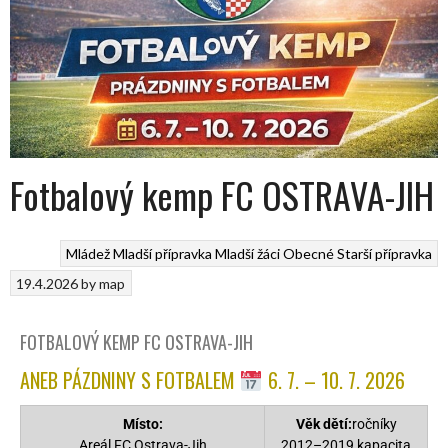
Fotbalový kemp FC OSTRAVA-JIH
Mládež
Mladší přípravka
Mladší žáci
Obecné
Starší přípravka
19.4.2026
by
map
FOTBALOVÝ KEMP FC OSTRAVA-JIH
ANEB PÁZDNINY S FOTBALEM
6. 7. – 10. 7. 2026
Místo:
Věk dětí:
ročníky
Areál FC Ostrava-Jih
2012–2019 kapacita