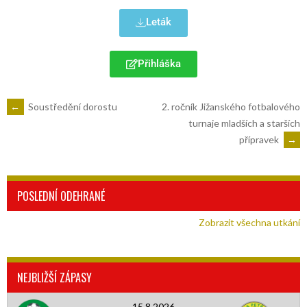
Leták
Přihláška
←
Soustředění dorostu
2. ročník Jižanského fotbalového
turnaje mladších a starších
přípravek
→
POSLEDNÍ ODEHRANÉ
Zobrazit všechna utkání
NEJBLIŽŠÍ ZÁPASY
15.8.2026