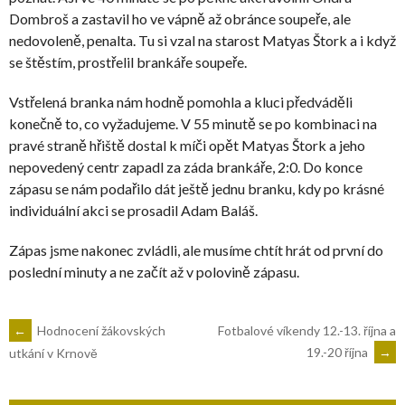
Dombroš a zastavil ho ve vápně až obránce soupeře, ale
nedovoleně, penalta. Tu si vzal na starost Matyas Štork a i když
se štěstím, prostřelil brankáře soupeře.
Vstřelená branka nám hodně pomohla a kluci předváděli
konečně to, co vyžadujeme. V 55 minutě se po kombinaci na
pravé straně hřiště dostal k míči opět Matyas Štork a jeho
nepovedený centr zapadl za záda brankáře, 2:0. Do konce
zápasu se nám podařilo dát ještě jednu branku, kdy po krásné
individuální akci se prosadil Adam Baláš.
Zápas jsme nakonec zvládli, ale musíme chtít hrát od první do
poslední minuty a ne začít až v polovině zápasu.
←
Hodnocení žákovských
Fotbalové víkendy 12.-13. října a
19.-20 října
→
utkání v Krnově