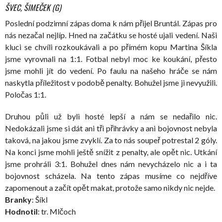
ŠVEC, ŠIMEČEK (G)
Poslední podzimní zápas doma k nám přijel Bruntál. Zápas pro
nás nezačal nejlíp. Hned na začátku se hosté ujali vedení. Naši
kluci se chvíli rozkoukávali a po přímém kopu Martina Šíkla
jsme vyrovnali na 1:1. Fotbal nebyl moc ke koukání, přesto
jsme mohli jít do vedení. Po faulu na našeho hráče se nám
naskytla příležitost v podobě penalty. Bohužel jsme ji nevyužili.
Poločas 1:1.
Druhou půli už byli hosté lepší a nám se nedařilo nic.
Nedokázali jsme si dát ani tři přihrávky a ani bojovnost nebyla
taková, na jakou jsme zvyklí. Za to nás soupeř potrestal 2 góly.
Na konci jsme mohli ještě snížit z penalty, ale opět nic. Utkání
jsme prohráli 3:1. Bohužel dnes nám nevycházelo nic a i ta
bojovnost scházela. Na tento zápas musíme co nejdříve
zapomenout a začít opět makat, protože samo nikdy nic nejde.
Branky
: Šíkl
Hodnotil
: tr. Mlčoch