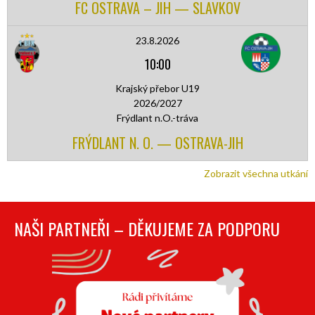
FC OSTRAVA – JIH — SLAVKOV
23.8.2026
10:00
Krajský přebor U19
2026/2027
Frýdlant n.O.-tráva
FRÝDLANT N. O. — OSTRAVA-JIH
Zobrazit všechna utkání
NAŠI PARTNEŘI – DĚKUJEME ZA PODPORU