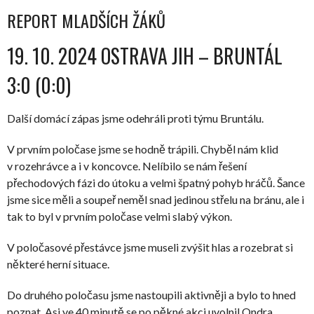
REPORT MLADŠÍCH ŽÁKŮ
19. 10. 2024 OSTRAVA JIH – BRUNTÁL
3:0 (0:0)
Další domácí zápas jsme odehráli proti týmu Bruntálu.
V prvním poločase jsme se hodně trápili. Chyběl nám klid
v rozehrávce a i v koncovce. Nelíbilo se nám řešení
přechodových fázi do útoku a velmi špatný pohyb hráčů. Šance
jsme sice měli a soupeř neměl snad jedinou střelu na bránu, ale i
tak to byl v prvním poločase velmi slabý výkon.
V poločasové přestávce jsme museli zvýšit hlas a rozebrat si
některé herní situace.
Do druhého poločasu jsme nastoupili aktivněji a bylo to hned
poznat. Asi ve 40 minutě se po pěkné akci uvolnil Ondra