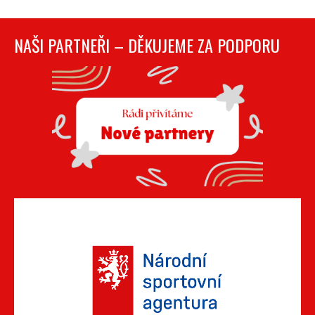
NAŠI PARTNEŘI – DĚKUJEME ZA PODPORU