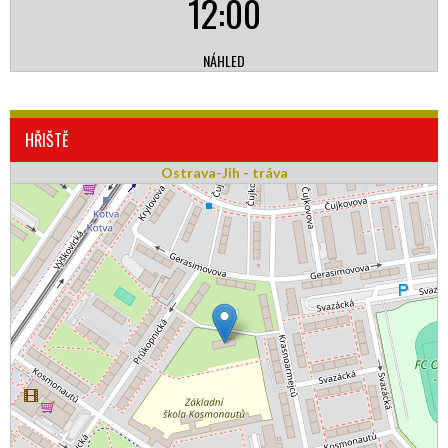
12:00
NÁHLED
HŘIŠTĚ
Ostrava-Jih - tráva