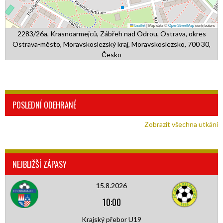
Leaflet
|
Map data ©
OpenStreetMap
contributors
2283/26a, Krasnoarmejců, Zábřeh nad Odrou, Ostrava, okres
Ostrava-město, Moravskoslezský kraj, Moravskoslezsko, 700 30,
Česko
POSLEDNÍ ODEHRANÉ
Zobrazit všechna utkání
NEJBLIŽŠÍ ZÁPASY
15.8.2026
10:00
Krajský přebor U19