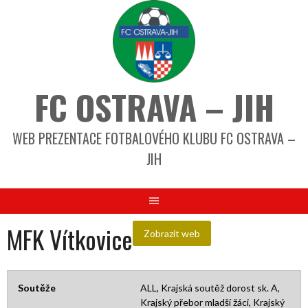
FC OSTRAVA – JIH
WEB PREZENTACE FOTBALOVÉHO KLUBU FC OSTRAVA –
JIH
MFK Vítkovice
Soutěže
ALL, Krajská soutěž dorost sk. A,
Krajský přebor mladší žáci, Krajský