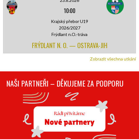
23.8.2026
10:00
Krajský přebor U19
2026/2027
Frýdlant n.O.-tráva
FRÝDLANT N. O. — OSTRAVA-JIH
Zobrazit všechna utkání
NAŠI PARTNEŘI – DĚKUJEME ZA PODPORU