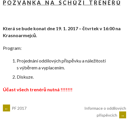
P
O
Z
V
Á
N
K
A
N
A
S
C
H
Ů
Z
I
T
R
E
N
É
R
Ů
Která
se
bude
konat dne 19. 1. 2017 – čtvrtek v 16:00 na
Krasnoarmejců.
Program:
Projednání oddílových příspěvku a náležitostí
s výběrem a vyplacením.
Diskuze.
Účast všech trenérů nutná !!!!!!!
←
PF 2017
Informace o oddílových
příspěvcích
→