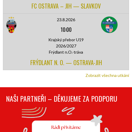
FC OSTRAVA – JIH — SLAVKOV
23.8.2026
10:00
Krajský přebor U19
2026/2027
Frýdlant n.O.-tráva
FRÝDLANT N. O. — OSTRAVA-JIH
Zobrazit všechna utkání
NAŠI PARTNEŘI – DĚKUJEME ZA PODPORU