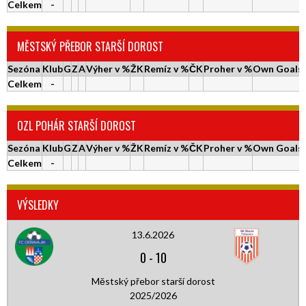
Celkem
-
MĚSTSKÝ PŘEBOR STARŠÍ DOROST
Sezóna
Klub
G
Z
A
Výher v %
ŽK
Remíz v %
ČK
Proher v %
Own Goals
Celkem
-
OZL POHÁR STARŠÍ DOROST
Sezóna
Klub
G
Z
A
Výher v %
ŽK
Remíz v %
ČK
Proher v %
Own Goals
Celkem
-
VÝSLEDKY
13.6.2026
0
-
10
Městský přebor starší dorost
2025/2026