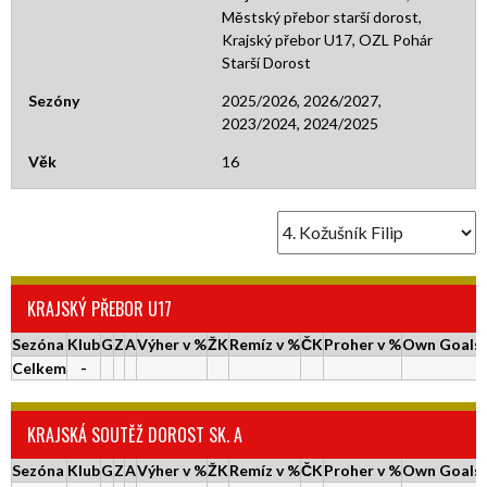
Městský přebor starší dorost,
Krajský přebor U17, OZL Pohár
Starší Dorost
Sezóny
2025/2026, 2026/2027,
2023/2024, 2024/2025
Věk
16
KRAJSKÝ PŘEBOR U17
Sezóna
Klub
G
Z
A
Výher v %
ŽK
Remíz v %
ČK
Proher v %
Own Goals
Celkem
-
KRAJSKÁ SOUTĚŽ DOROST SK. A
Sezóna
Klub
G
Z
A
Výher v %
ŽK
Remíz v %
ČK
Proher v %
Own Goals