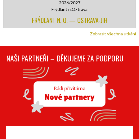
2026/2027
Frýdlant n.O.-tráva
FRÝDLANT N. O. — OSTRAVA-JIH
Zobrazit všechna utkání
NAŠI PARTNEŘI – DĚKUJEME ZA PODPORU